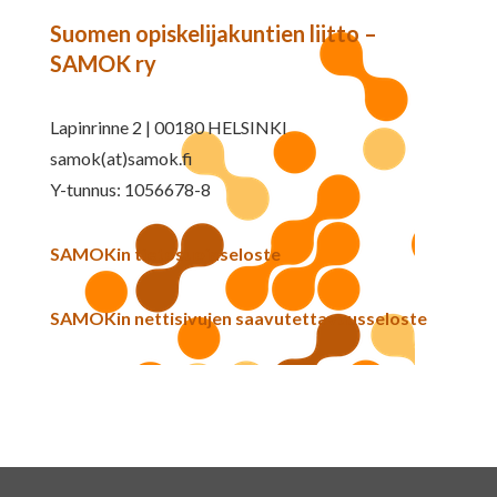
Suomen opiskelijakuntien liitto –
SAMOK ry
Lapinrinne 2 | 00180 HELSINKI
samok(at)samok.fi
Y-tunnus: 1056678-8
SAMOKin tietosuojaseloste
SAMOKin nettisivujen saavutettavuusseloste