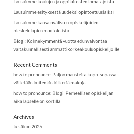
Lausuimme koulujen ja oppilaitosten loma-ajoista
Lausuimme esityksestä uudeksi opintoetuuslaiksi
Lausuimme kansainvälisten opiskelijoiden
oleskelulupien muutoksista
Blogi: Kolmekymmentä vuotta edunvalvontaa
valtakunnallisesti ammattikorkeakouluopiskelijoille
Recent Comments
how to pronounce
:
Paljon mausteita kopo-sopassa –
vältetään kuitenkin kitkeriä makuja
how to pronounce
:
Blogi: Perheellisen opiskelijan
aika lapselle on kortilla
Archives
kesäkuu 2026