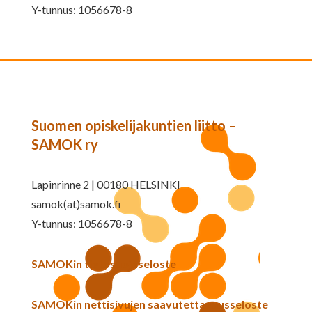
Y-tunnus: 1056678-8
Suomen opiskelijakuntien liitto –
SAMOK ry
Lapinrinne 2 | 00180 HELSINKI
samok(at)samok.fi
Y-tunnus: 1056678-8
SAMOKin tietosuojaseloste
SAMOKin nettisivujen saavutettavuusseloste