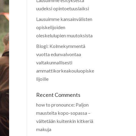
Lausuimme esityksestä
uudeksi opintoetuuslaiksi
Lausuimme kansainvälisten
opiskelijoiden
oleskelulupien muutoksista
Blogi: Kolmekymmentä
vuotta edunvalvontaa
valtakunnallisesti
ammattikorkeakouluopiske
lijoille
Recent Comments
how to pronounce
:
Paljon
mausteita kopo-sopassa –
vältetään kuitenkin kitkeriä
makuja