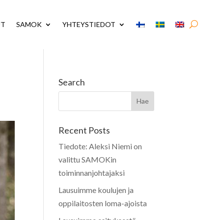
UT
SAMOK
YHTEYSTIEDOT
Search
Recent Posts
Tiedote: Aleksi Niemi on
valittu SAMOKin
toiminnanjohtajaksi
Lausuimme koulujen ja
oppilaitosten loma-ajoista