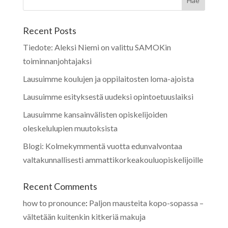
Recent Posts
Tiedote: Aleksi Niemi on valittu SAMOKin
toiminnanjohtajaksi
Lausuimme koulujen ja oppilaitosten loma-ajoista
Lausuimme esityksestä uudeksi opintoetuuslaiksi
Lausuimme kansainvälisten opiskelijoiden
oleskelulupien muutoksista
Blogi: Kolmekymmentä vuotta edunvalvontaa
valtakunnallisesti ammattikorkeakouluopiskelijoille
Recent Comments
how to pronounce
:
Paljon mausteita kopo-sopassa –
vältetään kuitenkin kitkeriä makuja