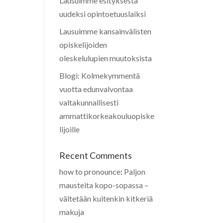
Lausuimme esityksestä
uudeksi opintoetuuslaiksi
Lausuimme kansainvälisten
opiskelijoiden
oleskelulupien muutoksista
Blogi: Kolmekymmentä
vuotta edunvalvontaa
valtakunnallisesti
ammattikorkeakouluopiske
lijoille
Recent Comments
how to pronounce
:
Paljon
mausteita kopo-sopassa –
vältetään kuitenkin kitkeriä
makuja