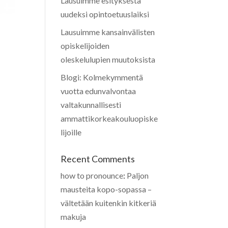
Lausuimme esityksestä
uudeksi opintoetuuslaiksi
Lausuimme kansainvälisten
opiskelijoiden
oleskelulupien muutoksista
Blogi: Kolmekymmentä
vuotta edunvalvontaa
valtakunnallisesti
ammattikorkeakouluopiske
lijoille
Recent Comments
how to pronounce
:
Paljon
mausteita kopo-sopassa –
vältetään kuitenkin kitkeriä
makuja