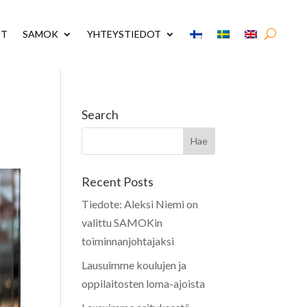
UT
SAMOK
YHTEYSTIEDOT
Search
Recent Posts
Tiedote: Aleksi Niemi on
valittu SAMOKin
toiminnanjohtajaksi
Lausuimme koulujen ja
oppilaitosten loma-ajoista