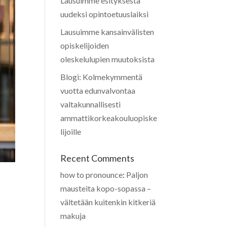
Lausuimme esityksestä
uudeksi opintoetuuslaiksi
Lausuimme kansainvälisten
opiskelijoiden
oleskelulupien muutoksista
Blogi: Kolmekymmentä
vuotta edunvalvontaa
valtakunnallisesti
ammattikorkeakouluopiske
lijoille
Recent Comments
how to pronounce
:
Paljon
mausteita kopo-sopassa –
vältetään kuitenkin kitkeriä
makuja