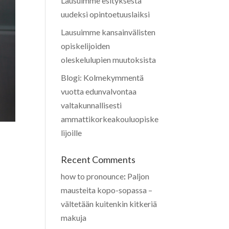
Lausuimme esityksestä
uudeksi opintoetuuslaiksi
Lausuimme kansainvälisten
opiskelijoiden
oleskelulupien muutoksista
Blogi: Kolmekymmentä
vuotta edunvalvontaa
valtakunnallisesti
ammattikorkeakouluopiske
lijoille
Recent Comments
how to pronounce
:
Paljon
mausteita kopo-sopassa –
vältetään kuitenkin kitkeriä
makuja