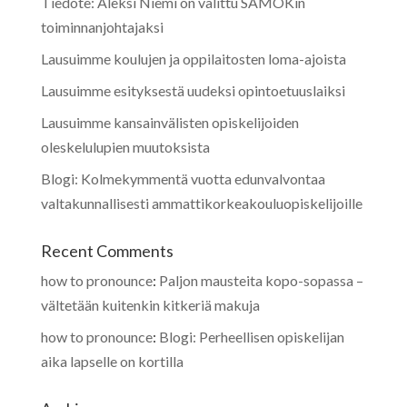
Tiedote: Aleksi Niemi on valittu SAMOKin
toiminnanjohtajaksi
Lausuimme koulujen ja oppilaitosten loma-ajoista
Lausuimme esityksestä uudeksi opintoetuuslaiksi
Lausuimme kansainvälisten opiskelijoiden
oleskelulupien muutoksista
Blogi: Kolmekymmentä vuotta edunvalvontaa
valtakunnallisesti ammattikorkeakouluopiskelijoille
Recent Comments
how to pronounce
:
Paljon mausteita kopo-sopassa –
vältetään kuitenkin kitkeriä makuja
how to pronounce
:
Blogi: Perheellisen opiskelijan
aika lapselle on kortilla