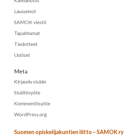
Kannanotot
Lausunnot
SAMOK viestii
Tapahtumat
Tiedotteet
Uutiset
Meta
Kirjaudu sisään
Sisältösyöte
Kommenttisyöte
WordPress.org
Suomen opiskelijakuntien liitto – SAMOK ry