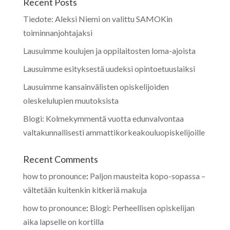
Recent Posts
Tiedote: Aleksi Niemi on valittu SAMOKin
toiminnanjohtajaksi
Lausuimme koulujen ja oppilaitosten loma-ajoista
Lausuimme esityksestä uudeksi opintoetuuslaiksi
Lausuimme kansainvälisten opiskelijoiden
oleskelulupien muutoksista
Blogi: Kolmekymmentä vuotta edunvalvontaa
valtakunnallisesti ammattikorkeakouluopiskelijoille
Recent Comments
how to pronounce
:
Paljon mausteita kopo-sopassa –
vältetään kuitenkin kitkeriä makuja
how to pronounce
:
Blogi: Perheellisen opiskelijan
aika lapselle on kortilla