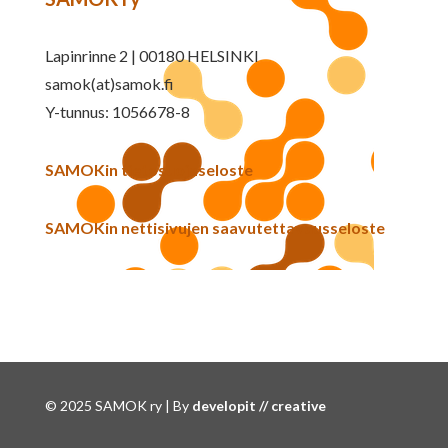
Lapinrinne 2 | 00180 HELSINKI
samok(at)samok.fi
Y-tunnus: 1056678-8
SAMOKin tietosuojaseloste
SAMOKin nettisivujen saavutettavuusseloste
© 2025 SAMOK ry | By
developit // creative