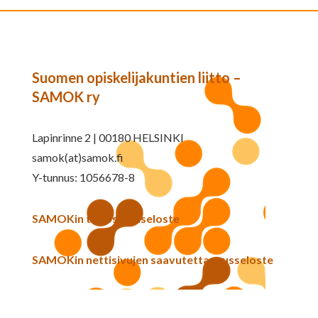
Suomen opiskelijakuntien liitto –
SAMOK ry
Lapinrinne 2 | 00180 HELSINKI
samok(at)samok.fi
Y-tunnus: 1056678-8
SAMOKin tietosuojaseloste
SAMOKin nettisivujen saavutettavuusseloste