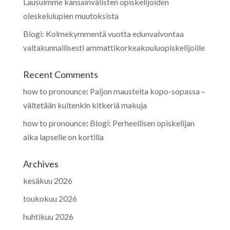
Lausuimme kansainvälisten opiskelijoiden
oleskelulupien muutoksista
Blogi: Kolmekymmentä vuotta edunvalvontaa
valtakunnallisesti ammattikorkeakouluopiskelijoille
Recent Comments
how to pronounce
:
Paljon mausteita kopo-sopassa –
vältetään kuitenkin kitkeriä makuja
how to pronounce
:
Blogi: Perheellisen opiskelijan
aika lapselle on kortilla
Archives
kesäkuu 2026
toukokuu 2026
huhtikuu 2026