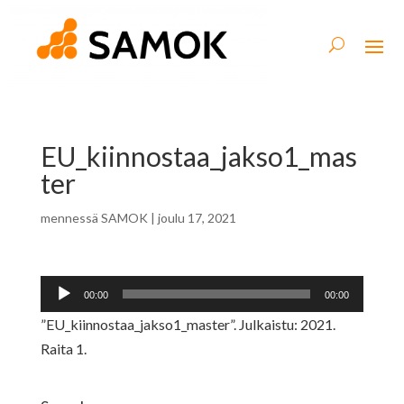
EU_kiinnostaa_jakso1_mas
ter
mennessä
SAMOK
|
joulu 17, 2021
Äänitoistin
00:00
00:00
”EU_kiinnostaa_jakso1_master”. Julkaistu: 2021.
Raita 1.