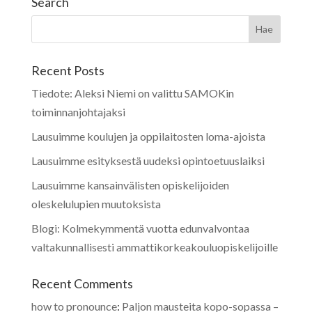
Search
Recent Posts
Tiedote: Aleksi Niemi on valittu SAMOKin
toiminnanjohtajaksi
Lausuimme koulujen ja oppilaitosten loma-ajoista
Lausuimme esityksestä uudeksi opintoetuuslaiksi
Lausuimme kansainvälisten opiskelijoiden
oleskelulupien muutoksista
Blogi: Kolmekymmentä vuotta edunvalvontaa
valtakunnallisesti ammattikorkeakouluopiskelijoille
Recent Comments
how to pronounce
:
Paljon mausteita kopo-sopassa –