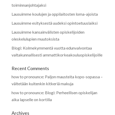
toiminnanjohtajaksi
Lausuimme koulujen ja oppilaitosten loma-ajoista
Lausuimme esityksestä uudeksi opintoetuuslaiksi
Lausuimme kansainvälisten opiskelijoiden
oleskelulupien muutoksista
Blogi: Kolmekymmentä vuotta edunvalvontaa
valtakunnallisesti ammattikorkeakouluopiskelijoille
Recent Comments
how to pronounce
:
Paljon mausteita kopo-sopassa –
vältetään kuitenkin kitkeriä makuja
how to pronounce
:
Blogi: Perheellisen opiskelijan
aika lapselle on kortilla
Archives