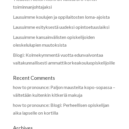
toiminnanjohtajaksi
Lausuimme koulujen ja oppilaitosten loma-ajoista
Lausuimme esityksestä uudeksi opintoetuuslaiksi
Lausuimme kansainvälisten opiskelijoiden
oleskelulupien muutoksista
Blogi: Kolmekymmentä vuotta edunvalvontaa
valtakunnallisesti ammattikorkeakouluopiskelijoille
Recent Comments
how to pronounce
:
Paljon mausteita kopo-sopassa –
vältetään kuitenkin kitkeriä makuja
how to pronounce
:
Blogi: Perheellisen opiskelijan
aika lapselle on kortilla
Archives