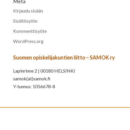
Meta
Kirjaudu sisään
Sisältösyöte
Kommenttisyöte
WordPress.org
Suomen opiskelijakuntien liitto – SAMOK ry
Lapinrinne 2 | 00180 HELSINKI
samok(at)samok.fi
Y-tunnus: 1056678-8