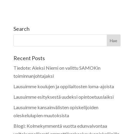
Search
Recent Posts
Tiedote: Aleksi Niemi on valittu SAMOKin
toiminnanjohtajaksi
Lausuimme koulujen ja oppilaitosten loma-ajoista
Lausuimme esityksestä uudeksi opintoetuuslaiksi
Lausuimme kansainvälisten opiskelijoiden
oleskelulupien muutoksista
Blogi: Kolmekymmentä vuotta edunvalvontaa
valtakunnallisesti ammattikorkeakouluopiskelijoille