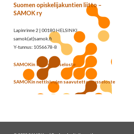
Suomen opiskelijakuntien liitto –
SAMOK ry
Lapinrinne 2 | 00180 HELSINKI
samok(at)samok.fi
Y-tunnus: 1056678-8
SAMOKin tietosuojaseloste
SAMOKin nettisivujen saavutettavuusseloste