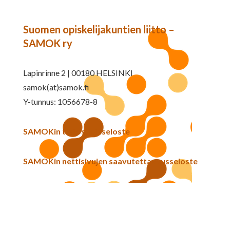
Suomen opiskelijakuntien liitto –
SAMOK ry
Lapinrinne 2 | 00180 HELSINKI
samok(at)samok.fi
Y-tunnus: 1056678-8
SAMOKin tietosuojaseloste
SAMOKin nettisivujen saavutettavuusseloste