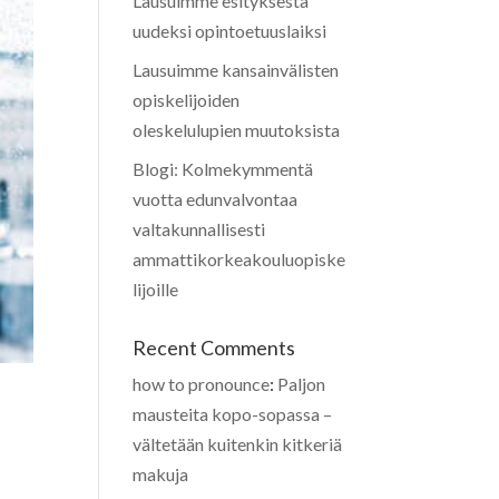
Lausuimme esityksestä
uudeksi opintoetuuslaiksi
Lausuimme kansainvälisten
opiskelijoiden
oleskelulupien muutoksista
Blogi: Kolmekymmentä
vuotta edunvalvontaa
valtakunnallisesti
ammattikorkeakouluopiske
lijoille
Recent Comments
how to pronounce
:
Paljon
mausteita kopo-sopassa –
vältetään kuitenkin kitkeriä
makuja