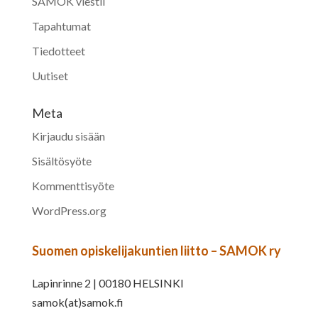
SAMOK viestii
Tapahtumat
Tiedotteet
Uutiset
Meta
Kirjaudu sisään
Sisältösyöte
Kommenttisyöte
WordPress.org
Suomen opiskelijakuntien liitto – SAMOK ry
Lapinrinne 2 | 00180 HELSINKI
samok(at)samok.fi