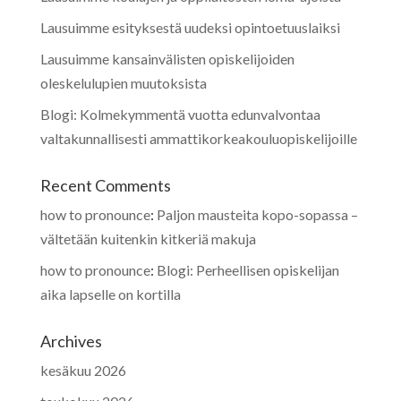
Lausuimme esityksestä uudeksi opintoetuuslaiksi
Lausuimme kansainvälisten opiskelijoiden
oleskelulupien muutoksista
Blogi: Kolmekymmentä vuotta edunvalvontaa
valtakunnallisesti ammattikorkeakouluopiskelijoille
Recent Comments
how to pronounce
:
Paljon mausteita kopo-sopassa –
vältetään kuitenkin kitkeriä makuja
how to pronounce
:
Blogi: Perheellisen opiskelijan
aika lapselle on kortilla
Archives
kesäkuu 2026