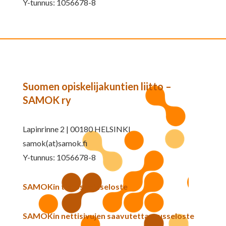
Y-tunnus: 1056678-8
Suomen opiskelijakuntien liitto –
SAMOK ry
Lapinrinne 2 | 00180 HELSINKI
samok(at)samok.fi
Y-tunnus: 1056678-8
SAMOKin tietosuojaseloste
SAMOKin nettisivujen saavutettavuusseloste