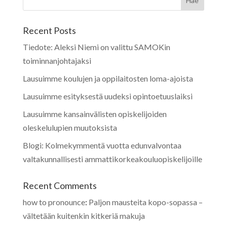
Recent Posts
Tiedote: Aleksi Niemi on valittu SAMOKin
toiminnanjohtajaksi
Lausuimme koulujen ja oppilaitosten loma-ajoista
Lausuimme esityksestä uudeksi opintoetuuslaiksi
Lausuimme kansainvälisten opiskelijoiden
oleskelulupien muutoksista
Blogi: Kolmekymmentä vuotta edunvalvontaa
valtakunnallisesti ammattikorkeakouluopiskelijoille
Recent Comments
how to pronounce
:
Paljon mausteita kopo-sopassa –
vältetään kuitenkin kitkeriä makuja