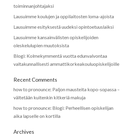
toiminnanjohtajaksi
Lausuimme koulujen ja oppilaitosten loma-ajoista
Lausuimme esityksestä uudeksi opintoetuuslaiksi
Lausuimme kansainvälisten opiskelijoiden
oleskelulupien muutoksista
Blogi: Kolmekymmentä vuotta edunvalvontaa
valtakunnallisesti ammattikorkeakouluopiskelijoille
Recent Comments
how to pronounce
:
Paljon mausteita kopo-sopassa –
vältetään kuitenkin kitkeriä makuja
how to pronounce
:
Blogi: Perheellisen opiskelijan
aika lapselle on kortilla
Archives