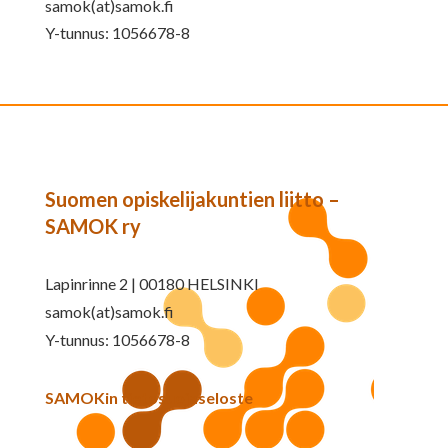
samok(at)samok.fi
Y-tunnus: 1056678-8
Suomen opiskelijakuntien liitto –
SAMOK ry
Lapinrinne 2 | 00180 HELSINKI
samok(at)samok.fi
Y-tunnus: 1056678-8
SAMOKin tietosuojaseloste