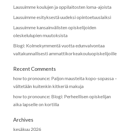
Lausuimme koulujen ja oppilaitosten loma-ajoista
Lausuimme esityksestä uudeksi opintoetuuslaiksi
Lausuimme kansainvälisten opiskelijoiden
oleskelulupien muutoksista
Blogi: Kolmekymmentä vuotta edunvalvontaa
valtakunnallisesti ammattikorkeakouluopiskelijoille
Recent Comments
how to pronounce
:
Paljon mausteita kopo-sopassa –
vältetään kuitenkin kitkeriä makuja
how to pronounce
:
Blogi: Perheellisen opiskelijan
aika lapselle on kortilla
Archives
kesäkuu 2026