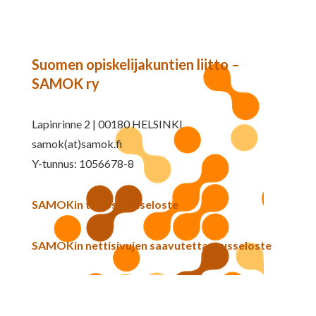
Suomen opiskelijakuntien liitto –
SAMOK ry
Lapinrinne 2 | 00180 HELSINKI
samok(at)samok.fi
Y-tunnus: 1056678-8
SAMOKin tietosuojaseloste
SAMOKin nettisivujen saavutettavuusseloste