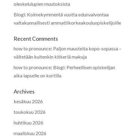
oleskelulupien muutoksista
Blogi: Kolmekymmentä vuotta edunvalvontaa
valtakunnallisesti ammattikorkeakouluopiskelijoille
Recent Comments
how to pronounce
:
Paljon mausteita kopo-sopassa –
vältetään kuitenkin kitkeriä makuja
how to pronounce
:
Blogi: Perheellisen opiskelijan
aika lapselle on kortilla
Archives
kesäkuu 2026
toukokuu 2026
huhtikuu 2026
maaliskuu 2026