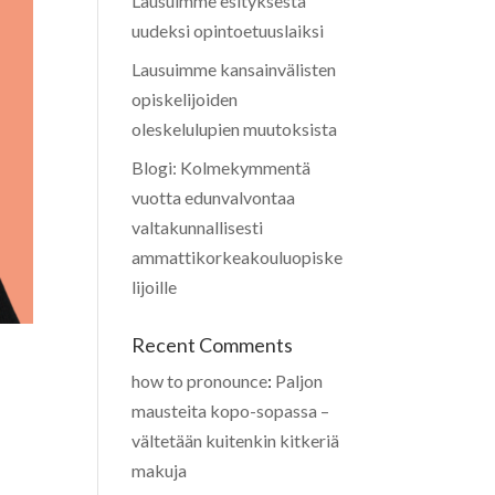
Lausuimme esityksestä
uudeksi opintoetuuslaiksi
Lausuimme kansainvälisten
opiskelijoiden
oleskelulupien muutoksista
Blogi: Kolmekymmentä
vuotta edunvalvontaa
valtakunnallisesti
ammattikorkeakouluopiske
lijoille
Recent Comments
how to pronounce
:
Paljon
mausteita kopo-sopassa –
vältetään kuitenkin kitkeriä
makuja