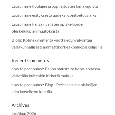
Lausuimme koulujen ja oppilaitosten loma-ajoista
Lausuimme esityksestä uudeksi opintoetuuslaiksi
Lausuimme kansainvälisten opiskelijoiden
oleskelulupien muutoksista
Blogi: Kolmekymmentä vuotta edunvalvontaa
valtakunnallisesti ammattikorkeakouluopiskelijoille
Recent Comments
how to pronounce
:
Paljon mausteita kopo-sopassa –
vältetään kuitenkin kitkeriä makuja
how to pronounce
:
Blogi: Perheellisen opiskelijan
aika lapselle on kortilla
Archives
kesäkuu 2026