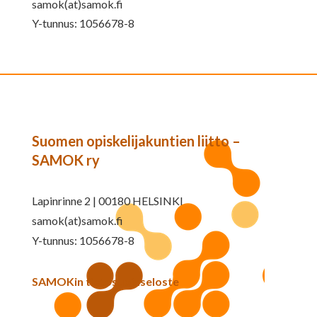
samok(at)samok.fi
Y-tunnus: 1056678-8
Suomen opiskelijakuntien liitto –
SAMOK ry
Lapinrinne 2 | 00180 HELSINKI
samok(at)samok.fi
Y-tunnus: 1056678-8
SAMOKin tietosuojaseloste