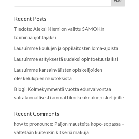
Recent Posts
Tiedote: Aleksi Niemi on valittu SAMOKin
toiminnanjohtajaksi
Lausuimme koulujen ja oppilaitosten loma-ajoista
Lausuimme esityksestä uudeksi opintoetuuslaiksi
Lausuimme kansainvälisten opiskelijoiden
oleskelulupien muutoksista
Blogi: Kolmekymmentä vuotta edunvalvontaa
valtakunnallisesti ammattikorkeakouluopiskelijoille
Recent Comments
how to pronounce
:
Paljon mausteita kopo-sopassa –
vältetään kuitenkin kitkeriä makuja