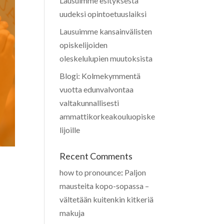
Lausuimme esityksestä
uudeksi opintoetuuslaiksi
Lausuimme kansainvälisten
opiskelijoiden
oleskelulupien muutoksista
Blogi: Kolmekymmentä
vuotta edunvalvontaa
valtakunnallisesti
ammattikorkeakouluopiske
lijoille
Recent Comments
how to pronounce
:
Paljon
mausteita kopo-sopassa –
vältetään kuitenkin kitkeriä
makuja