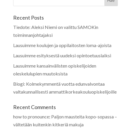
Recent Posts
Tiedote: Aleksi Niemi on valittu SAMOKin
toiminnanjohtajaksi
Lausuimme koulujen ja oppilaitosten loma-ajoista
Lausuimme esityksestä uudeksi opintoetuuslaiksi
Lausuimme kansainvälisten opiskelijoiden
oleskelulupien muutoksista
Blogi: Kolmekymmentä vuotta edunvalvontaa
valtakunnallisesti ammattikorkeakouluopiskelijoille
Recent Comments
how to pronounce
:
Paljon mausteita kopo-sopassa –
vältetään kuitenkin kitkeriä makuja