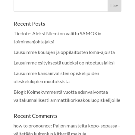
Recent Posts
Tiedote: Aleksi Niemi on valittu SAMOKin
toiminnanjohtajaksi
Lausuimme koulujen ja oppilaitosten loma-ajoista
Lausuimme esityksestä uudeksi opintoetuuslaiksi
Lausuimme kansainvälisten opiskelijoiden
oleskelulupien muutoksista
Blogi: Kolmekymmentä vuotta edunvalvontaa
valtakunnallisesti ammattikorkeakouluopiskelijoille
Recent Comments
how to pronounce
:
Paljon mausteita kopo-sopassa –
vältetään kuitenkin kitkeriä makuja