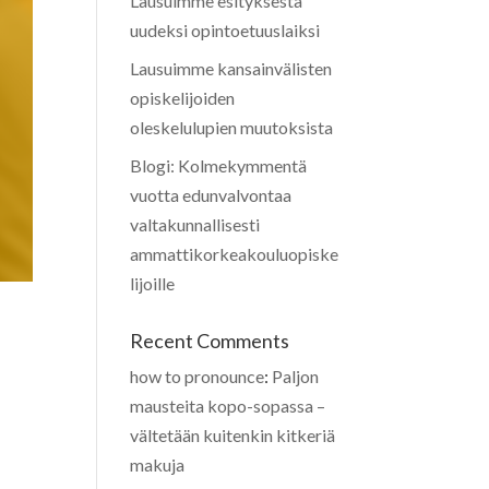
Lausuimme esityksestä
uudeksi opintoetuuslaiksi
Lausuimme kansainvälisten
opiskelijoiden
oleskelulupien muutoksista
Blogi: Kolmekymmentä
vuotta edunvalvontaa
valtakunnallisesti
ammattikorkeakouluopiske
lijoille
Recent Comments
how to pronounce
:
Paljon
mausteita kopo-sopassa –
vältetään kuitenkin kitkeriä
makuja