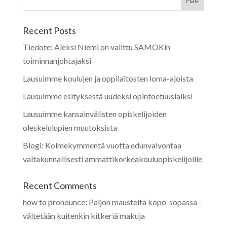
Recent Posts
Tiedote: Aleksi Niemi on valittu SAMOKin
toiminnanjohtajaksi
Lausuimme koulujen ja oppilaitosten loma-ajoista
Lausuimme esityksestä uudeksi opintoetuuslaiksi
Lausuimme kansainvälisten opiskelijoiden
oleskelulupien muutoksista
Blogi: Kolmekymmentä vuotta edunvalvontaa
valtakunnallisesti ammattikorkeakouluopiskelijoille
Recent Comments
how to pronounce
:
Paljon mausteita kopo-sopassa –
vältetään kuitenkin kitkeriä makuja