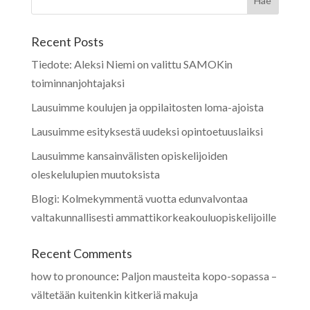
Recent Posts
Tiedote: Aleksi Niemi on valittu SAMOKin
toiminnanjohtajaksi
Lausuimme koulujen ja oppilaitosten loma-ajoista
Lausuimme esityksestä uudeksi opintoetuuslaiksi
Lausuimme kansainvälisten opiskelijoiden
oleskelulupien muutoksista
Blogi: Kolmekymmentä vuotta edunvalvontaa
valtakunnallisesti ammattikorkeakouluopiskelijoille
Recent Comments
how to pronounce
:
Paljon mausteita kopo-sopassa –
vältetään kuitenkin kitkeriä makuja