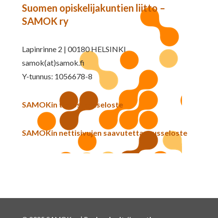
Suomen opiskelijakuntien liitto –
SAMOK ry
Lapinrinne 2 | 00180 HELSINKI
samok(at)samok.fi
Y-tunnus: 1056678-8
SAMOKin tietosuojaseloste
SAMOKin nettisivujen saavutettavuusseloste