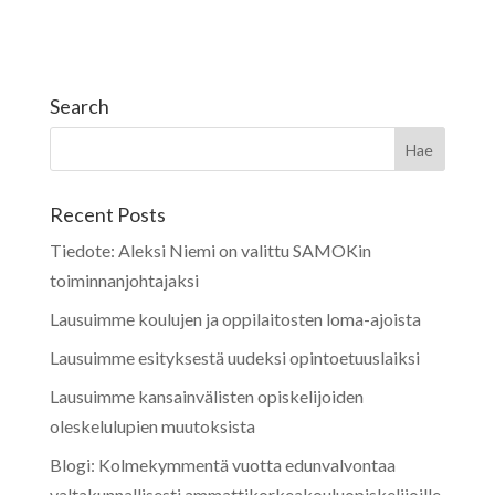
Search
Recent Posts
Tiedote: Aleksi Niemi on valittu SAMOKin
toiminnanjohtajaksi
Lausuimme koulujen ja oppilaitosten loma-ajoista
Lausuimme esityksestä uudeksi opintoetuuslaiksi
Lausuimme kansainvälisten opiskelijoiden
oleskelulupien muutoksista
Blogi: Kolmekymmentä vuotta edunvalvontaa
valtakunnallisesti ammattikorkeakouluopiskelijoille