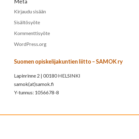
Meta
Kirjaudu sisään
Sisältösyöte
Kommenttisyöte
WordPress.org
Suomen opiskelijakuntien liitto – SAMOK ry
Lapinrinne 2 | 00180 HELSINKI
samok(at)samok.fi
Y-tunnus: 1056678-8