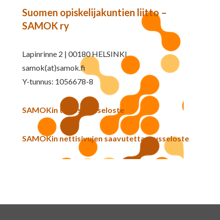
Suomen opiskelijakuntien liitto –
SAMOK ry
Lapinrinne 2 | 00180 HELSINKI
samok(at)samok.fi
Y-tunnus: 1056678-8
SAMOKin tietosuojaseloste
SAMOKin nettisivujen saavutettavuusseloste