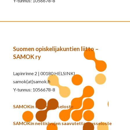
Y-tunnus: 1056678-8
Suomen opiskelijakuntien liitto –
SAMOK ry
Lapinrinne 2 | 00180 HELSINKI
samok(at)samok.fi
Y-tunnus: 1056678-8
SAMOKin tietosuojaseloste
SAMOKin nettisivujen saavutettavuusseloste