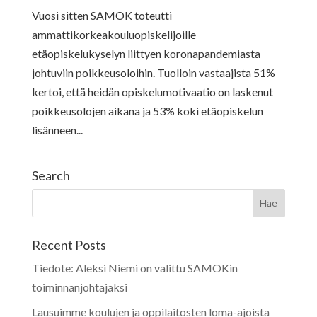
Vuosi sitten SAMOK toteutti
ammattikorkeakouluopiskelijoille
etäopiskelukyselyn liittyen koronapandemiasta
johtuviin poikkeusoloihin. Tuolloin vastaajista 51%
kertoi, että heidän opiskelumotivaatio on laskenut
poikkeusolojen aikana ja 53% koki etäopiskelun
lisänneen...
Search
Recent Posts
Tiedote: Aleksi Niemi on valittu SAMOKin
toiminnanjohtajaksi
Lausuimme koulujen ja oppilaitosten loma-ajoista