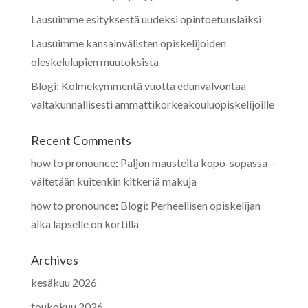
Lausuimme esityksestä uudeksi opintoetuuslaiksi
Lausuimme kansainvälisten opiskelijoiden
oleskelulupien muutoksista
Blogi: Kolmekymmentä vuotta edunvalvontaa
valtakunnallisesti ammattikorkeakouluopiskelijoille
Recent Comments
how to pronounce
:
Paljon mausteita kopo-sopassa –
vältetään kuitenkin kitkeriä makuja
how to pronounce
:
Blogi: Perheellisen opiskelijan
aika lapselle on kortilla
Archives
kesäkuu 2026
toukokuu 2026