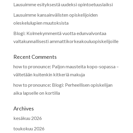
Lausuimme esityksestä uudeksi opintoetuuslaiksi
Lausuimme kansainvälisten opiskelijoiden
oleskelulupien muutoksista
Blogi: Kolmekymmentä vuotta edunvalvontaa
valtakunnallisesti ammattikorkeakouluopiskelijoille
Recent Comments
how to pronounce
:
Paljon mausteita kopo-sopassa –
vältetään kuitenkin kitkeriä makuja
how to pronounce
:
Blogi: Perheellisen opiskelijan
aika lapselle on kortilla
Archives
kesäkuu 2026
toukokuu 2026