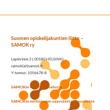
Suomen opiskelijakuntien liitto –
SAMOK ry
Lapinrinne 2 | 00180 HELSINKI
samok(at)samok.fi
Y-tunnus: 1056678-8
SAMOKin tietosuojaseloste
SAMOKin nettisivujen saavutettavuusseloste