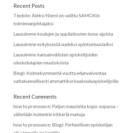
Recent Posts
Tiedote: Aleksi Niemi on valittu SAMOKin
toiminnanjohtajaksi
Lausuimme koulujen ja oppilaitosten loma-ajoista
Lausuimme esityksestä uudeksi opintoetuuslaiksi
Lausuimme kansainvälisten opiskelijoiden
oleskelulupien muutoksista
Blogi: Kolmekymmentä vuotta edunvalvontaa
valtakunnallisesti ammattikorkeakouluopiskelijoille
Recent Comments
how to pronounce
:
Paljon mausteita kopo-sopassa –
vältetään kuitenkin kitkeriä makuja
how to pronounce
:
Blogi: Perheellisen opiskelijan
aika lapselle on kortilla