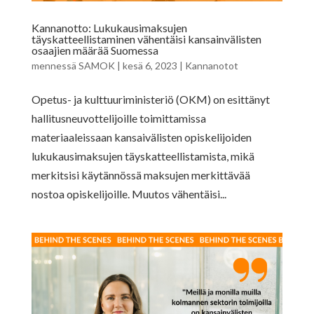
Kannanotto: Lukukausimaksujen
täyskatteellistaminen vähentäisi kansainvälisten
osaajien määrää Suomessa
mennessä
SAMOK
|
kesä 6, 2023
|
Kannanotot
Opetus- ja kulttuuriministeriö (OKM) on esittänyt
hallitusneuvottelijoille toimittamissa
materiaaleissaan kansaivälisten opiskelijoiden
lukukausimaksujen täyskatteellistamista, mikä
merkitsisi käytännössä maksujen merkittävää
nostoa opiskelijoille. Muutos vähentäisi...