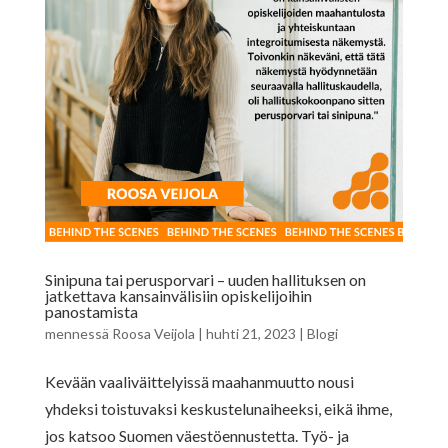
Sinipuna tai perusporvari – uuden hallituksen on
jatkettava kansainvälisiin opiskelijoihin
panostamista
mennessä
Roosa Veijola
|
huhti 21, 2023
|
Blogi
Kevään vaaliväittelyissä maahanmuutto nousi
yhdeksi toistuvaksi keskustelunaiheeksi, eikä ihme,
jos katsoo Suomen väestöennustetta. Työ- ja