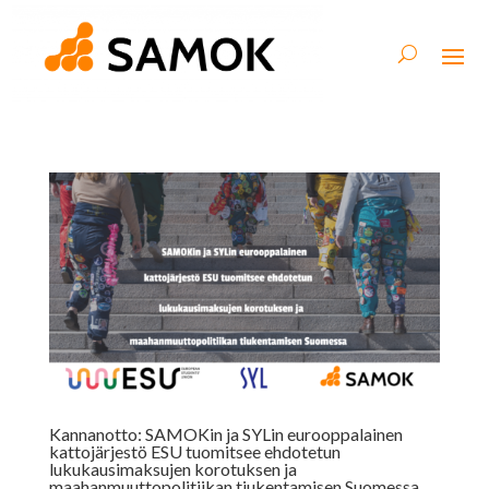
Kannanotto: SAMOKin ja SYLin eurooppalainen
kattojärjestö ESU tuomitsee ehdotetun
lukukausimaksujen korotuksen ja
maahanmuuttopolitiikan tiukentamisen Suomessa