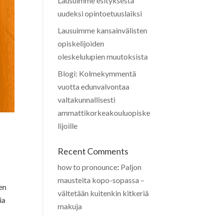
Lausuimme esityksestä
uudeksi opintoetuuslaiksi
Lausuimme kansainvälisten
opiskelijoiden
oleskelulupien muutoksista
Blogi: Kolmekymmentä
vuotta edunvalvontaa
valtakunnallisesti
ammattikorkeakouluopiske
lijoille
Recent Comments
how to pronounce
:
Paljon
mausteita kopo-sopassa –
en
vältetään kuitenkin kitkeriä
ia
makuja