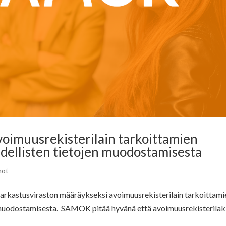
oimuusrekisterilain tarkoittamien
dellisten tietojen muodostamisesta
not
arkastusviraston määräykseksi avoimuusrekisterilain tarkoittami
n muodostamisesta. SAMOK pitää hyvänä että avoimuusrekisterilak