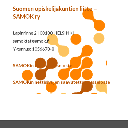
Suomen opiskelijakuntien liitto –
SAMOK ry
Lapinrinne 2 | 00180 HELSINKI
samok(at)samok.fi
Y-tunnus: 1056678-8
SAMOKin tietosuojaseloste
SAMOKin nettisivujen saavutettavuusseloste