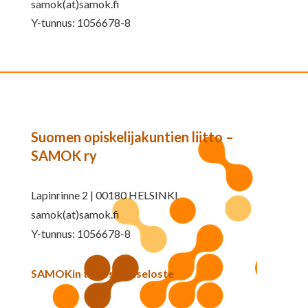
samok(at)samok.fi
Y-tunnus: 1056678-8
Suomen opiskelijakuntien liitto –
SAMOK ry
Lapinrinne 2 | 00180 HELSINKI
samok(at)samok.fi
Y-tunnus: 1056678-8
SAMOKin tietosuojaseloste