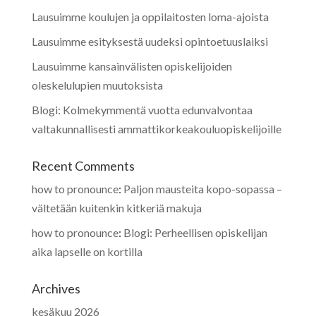
Lausuimme koulujen ja oppilaitosten loma-ajoista
Lausuimme esityksestä uudeksi opintoetuuslaiksi
Lausuimme kansainvälisten opiskelijoiden
oleskelulupien muutoksista
Blogi: Kolmekymmentä vuotta edunvalvontaa
valtakunnallisesti ammattikorkeakouluopiskelijoille
Recent Comments
how to pronounce
:
Paljon mausteita kopo-sopassa –
vältetään kuitenkin kitkeriä makuja
how to pronounce
:
Blogi: Perheellisen opiskelijan
aika lapselle on kortilla
Archives
kesäkuu 2026