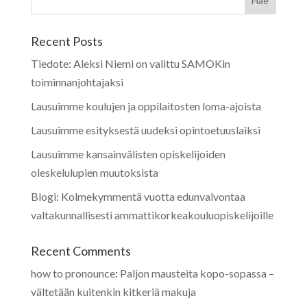
Recent Posts
Tiedote: Aleksi Niemi on valittu SAMOKin
toiminnanjohtajaksi
Lausuimme koulujen ja oppilaitosten loma-ajoista
Lausuimme esityksestä uudeksi opintoetuuslaiksi
Lausuimme kansainvälisten opiskelijoiden
oleskelulupien muutoksista
Blogi: Kolmekymmentä vuotta edunvalvontaa
valtakunnallisesti ammattikorkeakouluopiskelijoille
Recent Comments
how to pronounce
:
Paljon mausteita kopo-sopassa –
vältetään kuitenkin kitkeriä makuja