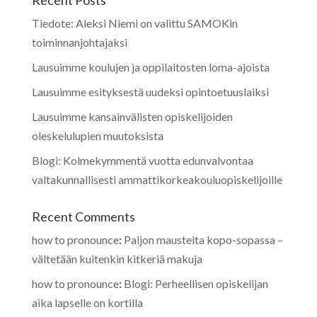
Tiedote: Aleksi Niemi on valittu SAMOKin
toiminnanjohtajaksi
Lausuimme koulujen ja oppilaitosten loma-ajoista
Lausuimme esityksestä uudeksi opintoetuuslaiksi
Lausuimme kansainvälisten opiskelijoiden
oleskelulupien muutoksista
Blogi: Kolmekymmentä vuotta edunvalvontaa
valtakunnallisesti ammattikorkeakouluopiskelijoille
Recent Comments
how to pronounce
:
Paljon mausteita kopo-sopassa –
vältetään kuitenkin kitkeriä makuja
how to pronounce
:
Blogi: Perheellisen opiskelijan
aika lapselle on kortilla