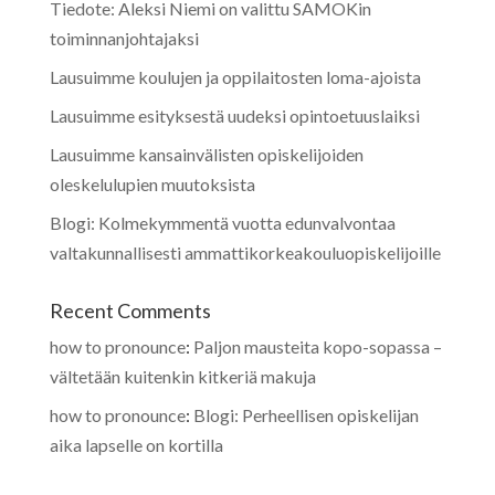
Tiedote: Aleksi Niemi on valittu SAMOKin
toiminnanjohtajaksi
Lausuimme koulujen ja oppilaitosten loma-ajoista
Lausuimme esityksestä uudeksi opintoetuuslaiksi
Lausuimme kansainvälisten opiskelijoiden
oleskelulupien muutoksista
Blogi: Kolmekymmentä vuotta edunvalvontaa
valtakunnallisesti ammattikorkeakouluopiskelijoille
Recent Comments
how to pronounce
:
Paljon mausteita kopo-sopassa –
vältetään kuitenkin kitkeriä makuja
how to pronounce
:
Blogi: Perheellisen opiskelijan
aika lapselle on kortilla