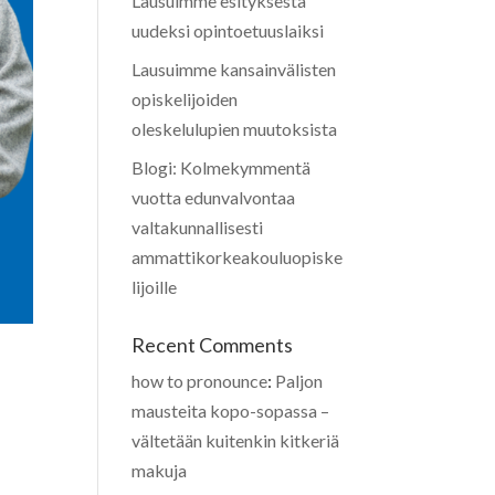
Lausuimme esityksestä
uudeksi opintoetuuslaiksi
Lausuimme kansainvälisten
opiskelijoiden
oleskelulupien muutoksista
Blogi: Kolmekymmentä
vuotta edunvalvontaa
valtakunnallisesti
ammattikorkeakouluopiske
lijoille
Recent Comments
how to pronounce
:
Paljon
mausteita kopo-sopassa –
vältetään kuitenkin kitkeriä
makuja