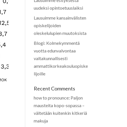
Lausuimme esityksestä
uudeksi opintoetuuslaiksi
Lausuimme kansainvälisten
opiskelijoiden
oleskelulupien muutoksista
Blogi: Kolmekymmentä
vuotta edunvalvontaa
valtakunnallisesti
ammattikorkeakouluopiske
lijoille
Recent Comments
how to pronounce
:
Paljon
mausteita kopo-sopassa –
vältetään kuitenkin kitkeriä
makuja