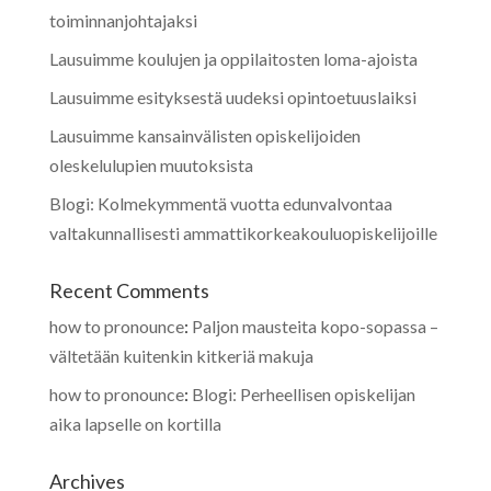
toiminnanjohtajaksi
Lausuimme koulujen ja oppilaitosten loma-ajoista
Lausuimme esityksestä uudeksi opintoetuuslaiksi
Lausuimme kansainvälisten opiskelijoiden
oleskelulupien muutoksista
Blogi: Kolmekymmentä vuotta edunvalvontaa
valtakunnallisesti ammattikorkeakouluopiskelijoille
Recent Comments
how to pronounce
:
Paljon mausteita kopo-sopassa –
vältetään kuitenkin kitkeriä makuja
how to pronounce
:
Blogi: Perheellisen opiskelijan
aika lapselle on kortilla
Archives