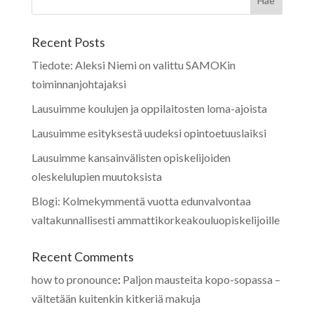
Recent Posts
Tiedote: Aleksi Niemi on valittu SAMOKin
toiminnanjohtajaksi
Lausuimme koulujen ja oppilaitosten loma-ajoista
Lausuimme esityksestä uudeksi opintoetuuslaiksi
Lausuimme kansainvälisten opiskelijoiden
oleskelulupien muutoksista
Blogi: Kolmekymmentä vuotta edunvalvontaa
valtakunnallisesti ammattikorkeakouluopiskelijoille
Recent Comments
how to pronounce
:
Paljon mausteita kopo-sopassa –
vältetään kuitenkin kitkeriä makuja