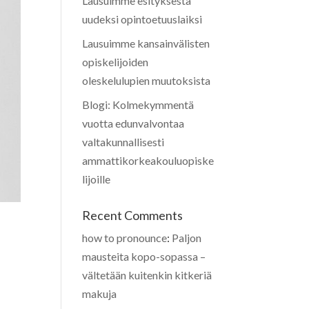
Lausuimme esityksestä
uudeksi opintoetuuslaiksi
Lausuimme kansainvälisten
opiskelijoiden
oleskelulupien muutoksista
Blogi: Kolmekymmentä
vuotta edunvalvontaa
valtakunnallisesti
ammattikorkeakouluopiske
lijoille
Recent Comments
how to pronounce
:
Paljon
mausteita kopo-sopassa –
vältetään kuitenkin kitkeriä
makuja