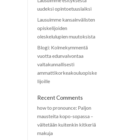
Lausuimme esityksestä
uudeksi opintoetuuslaiksi
Lausuimme kansainvälisten
opiskelijoiden
oleskelulupien muutoksista
Blogi: Kolmekymmentä
vuotta edunvalvontaa
valtakunnallisesti
ammattikorkeakouluopiske
lijoille
Recent Comments
how to pronounce
:
Paljon
mausteita kopo-sopassa –
vältetään kuitenkin kitkeriä
makuja