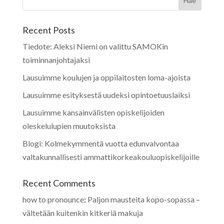
Recent Posts
Tiedote: Aleksi Niemi on valittu SAMOKin
toiminnanjohtajaksi
Lausuimme koulujen ja oppilaitosten loma-ajoista
Lausuimme esityksestä uudeksi opintoetuuslaiksi
Lausuimme kansainvälisten opiskelijoiden
oleskelulupien muutoksista
Blogi: Kolmekymmentä vuotta edunvalvontaa
valtakunnallisesti ammattikorkeakouluopiskelijoille
Recent Comments
how to pronounce
:
Paljon mausteita kopo-sopassa –
vältetään kuitenkin kitkeriä makuja